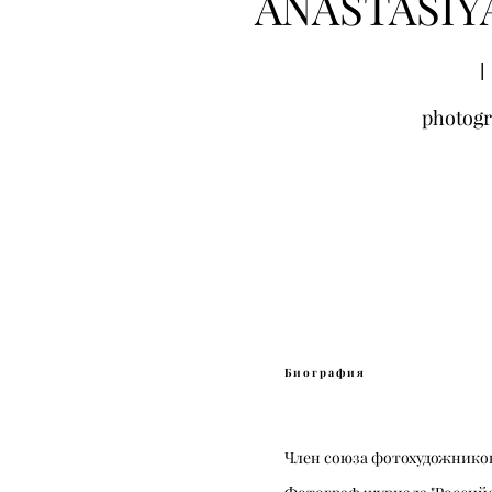
ANASTASIY
|
photog
Биография
Член союза фотохудожников