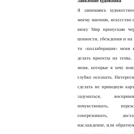
Заявление художника
Я занимаюсь художестве
моему мнению, искусство е
вижу Мир пропускаю чере
ценности, убеждения и на 
то «коллаборация» меня 
делать проекты на темы,
меня, которые я хочу пон
глубже осознать. Интересн
сделать не проходную кар
задуматься, восприн
почувствовать, переж
сопереживать, дост
наслаждение, или обратну