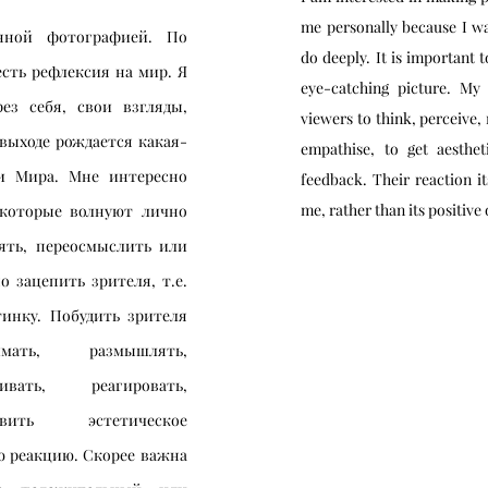
me personally because I wa
нной фотографией. По
do deeply. It is important 
сть рефлексия на мир. Я
eye-catching picture. My
з себя, свои взгляды,
viewers to think, perceive, r
выходе рождается какая-
empathise, to get aesthet
и Мира. Мне интересно
feedback. Their reaction it
me, rather than its positive 
 которые волнуют лично
ять, переосмыслить или
о зацепить зрителя, т.е.
тинку. Побудить зрителя
имать, размышлять,
ивать, реагировать,
авить эстетическое
ю реакцию. Скорее важна