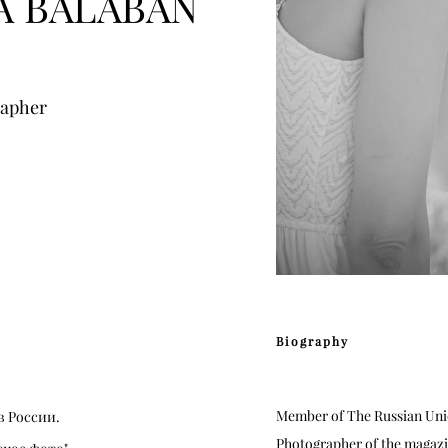
A BALABAN
rapher
Biography
Member of The Russian Uni
 России.
Photographer of the magazi