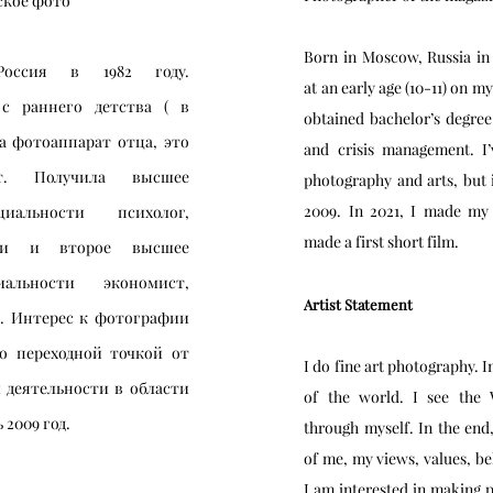
кое фото"
Born in Moscow, Russia in 1
Россия в 1982 году.
at an early age (10-11) on my
с раннего детства ( в
obtained bachelor’s degre
на фотоаппарат отца, это
and crisis management. I’
т. Получила высшее
photography and arts, but
2009. In 2021, I made my 
иальности психолог,
made a first short film.
огии и второе высшее
альности экономист,
Artist Statement
. Интерес к фотографии
но переходной точкой от
I do fine art photography. In
 деятельности в области
of the world. I see the 
2009 год.
through myself. In the end
of me, my views, values, bel
I am interested in making p