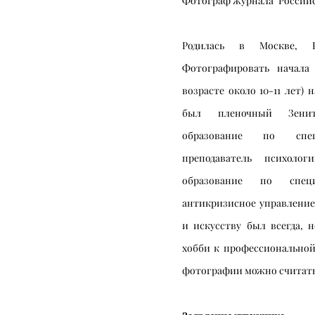
Фотограф журнала "Российс
Родилась в Москве, 
Фотографировать начала 
возрасте около 10-11 лет) 
был пленочный Зени
образование по спец
преподаватель психол
образование по специ
антикризисное управление
и искусству был всегда, 
хобби к профессиональной
фотографии можно считать 