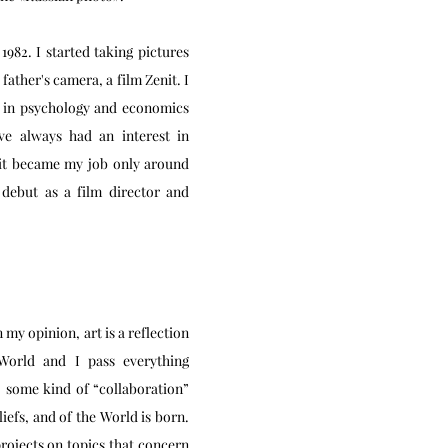
982. I started taking pictures
 father's camera, a film Zenit. I
e in psychology and economics
ve always had an interest in
 it became my job only around
debut as a film director and
 my opinion, art is a reflection
World and I pass everything
, some kind of “collaboration”
iefs, and of the World is born.
rojects on topics that concern